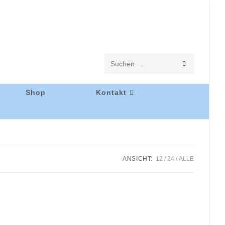
Diese
Website
Shop
Kontakt
durchsuchen
ANSICHT:
12
24
ALLE