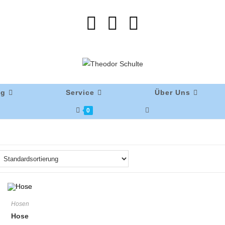
ng
Service
Über Uns
0
Hosen
Hose