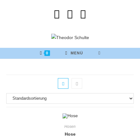
0
MENÜ
Hosen
Hose