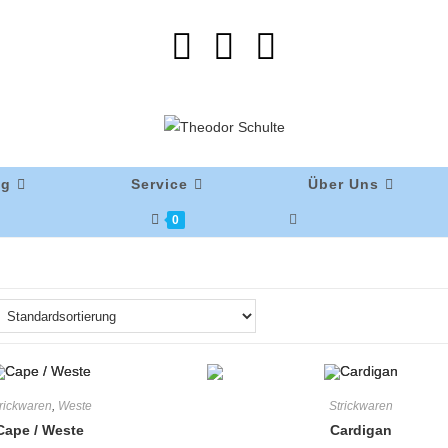
ng
Service
Über Uns
0
rickwaren
,
Weste
Strickwaren
Cape / Weste
Cardigan