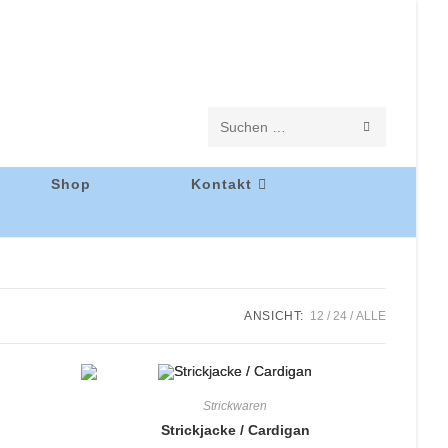
Diese
Website
Shop
Kontakt
durchsuchen
ANSICHT:
12
24
ALLE
Strickwaren
Strickjacke / Cardigan